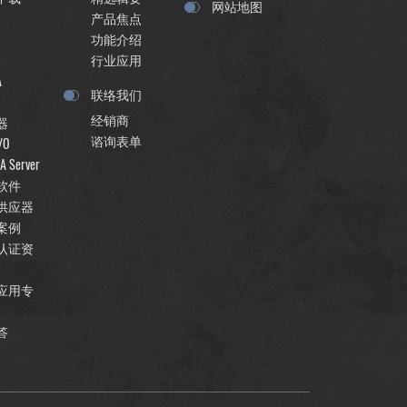
网站地图
产品焦点
功能介绍
行业应用
A
联络我们
经销商
器
谘询表单
/O
A Server
软件
供应器
案例
认证资
应用专
答