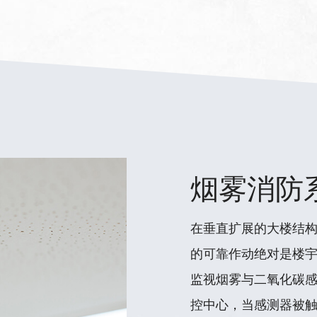
烟雾消防
在垂直扩展的大楼结
的可靠作动绝对是楼
监视烟雾与二氧化碳
控中心，当感测器被