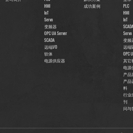
HMI
成功案例
PLC
IoT
HMI
Servo
IoT
变频器
SCAD
OPC UA Server
Servo
SCADA
变频
远端I/O
远端I
软体
OPC U
电源供应器
其它
电源
产品
产品
料
行业
刊
问与