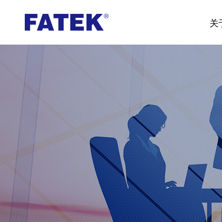
台
关
湾
FATEK
永
宏
PLC-
厦