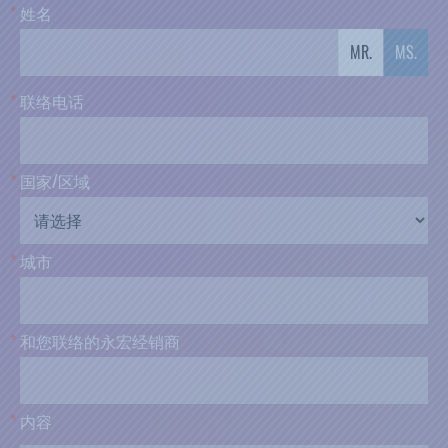
*
姓
名
MR.
MS.
*
联
络
电
话
*
国
家
/
区
域
*
城
市
*
和
您
联
络
的
永
宏
经
销
商
*
内
容