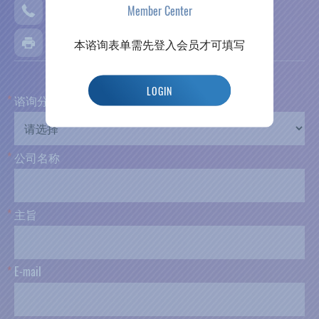
Member Center
4008501221
0592-7267311
本谘询表单需先登入会员才可填写
LOGIN
*
谘
询
分
类
*
公
司
名
称
*
主
旨
*
E
-
m
a
i
l