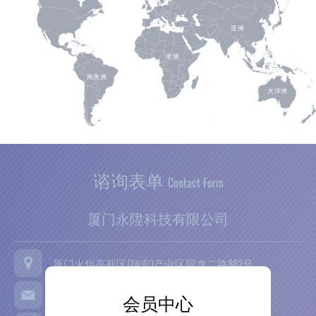
门
亚洲
永
非洲
南美洲
陞
大洋洲
科
技
谘询表单
Contact Form
厦门永陞科技有限公司
厦门火炬高新区(翔安)产业区同龙二路882号
sales@fatek.com.cn
tec@fatek.com.cn
会员中心