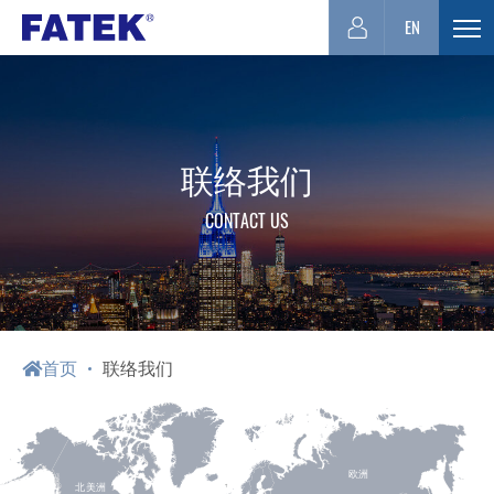
台
EN
展
开
湾
选
单
FATEK
联络我们
CONTACT US
永
宏
PLC-
首页
联络我们
厦
欧洲
北美洲