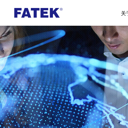
台
关
湾
FATEK
永
宏
PLC-
厦