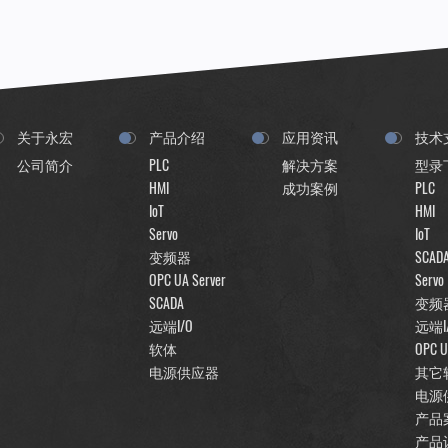
关于永宏
产品介绍
应用资讯
技术
公司简介
PLC
解决方案
型录
HMI
成功案例
PLC
IoT
HMI
Servo
IoT
变频器
SCAD
OPC UA Server
Servo
SCADA
变频
远端I/O
远端I
软体
OPC U
电源供应器
其它
电源
产品
产品