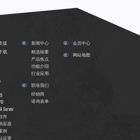
支援
新闻中心
会员中心
下载
精选辑要
网站地图
产品焦点
功能介绍
行业应用
A
联络我们
经销商
器
谘询表单
/O
A Server
软件
供应器
案例
认证资