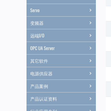
Servo
变频器
远端I/O
OPC UA Server
其它软件
电源供应器
产品案例
产品认证资料