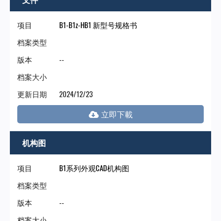
门
项目
B1-B1z-HB1 新型号规格书
永
档案类型
版本
--
陞
档案大小
科
更新日期
2024/12/23
技
机构图
项目
B1系列外观CAD机构图
档案类型
版本
--
档案大小