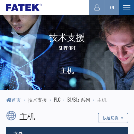
台
EN
展
开
湾
选
技术支援
单
FATEK
SUPPORT
永
主机
宏
PLC-
首页
技术支援
PLC
B1/B1z 系列
主机
主机
厦
快速切换
文件