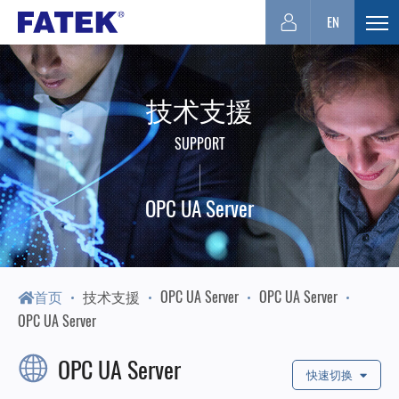
台
EN
展
开
湾
选
技术支援
单
FATEK
SUPPORT
永
OPC UA Server
宏
PLC-
首页
技术支援
OPC UA Server
OPC UA Server
OPC UA Server
厦
OPC UA Server
快速切换