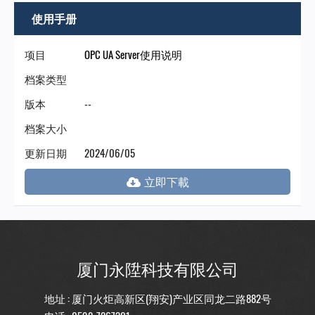
门
使用手册
永
项目
OPC UA Server使用说明
档案类型
陞
版本
--
科
档案大小
更新日期
2024/06/05
技
厦门永陞科技有限公司
地址 : 厦门火炬高新区(翔安)产业区同龙二路882号