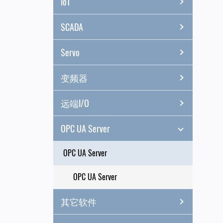
IoT
SCADA
Servo
变频器
远端I/O
OPC UA Server
OPC UA Server
OPC UA Server
其它软件