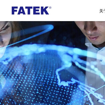
台
关
湾
FATEK
永
宏
PLC-
厦