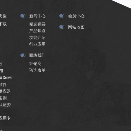
支援
新闻中心
会员中心
下载
精选辑要
网站地图
产品焦点
功能介绍
行业应用
A
联络我们
经销商
器
谘询表单
/O
A Server
软件
供应器
案例
认证资
应用专