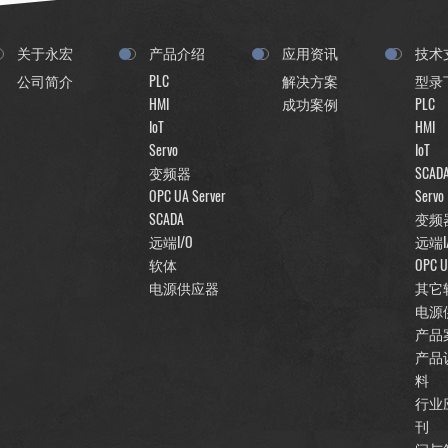
关于永宏
产品介绍
应用资讯
技术
公司简介
PLC
解决方案
型录
HMI
成功案例
PLC
IoT
HMI
Servo
IoT
变频器
SCAD
OPC UA Server
Servo
SCADA
变频
远端I/O
远端I
软体
OPC U
电源供应器
其它
电源
产品
产品
料
行业
刊