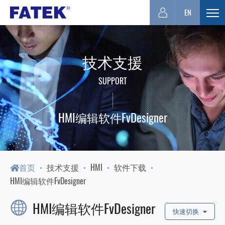
台
EN
展
开
湾
选
技术支援
单
FATEK
SUPPORT
永
HMI编辑软件FvDesigner
宏
PLC-
首页
技术支援
HMI
软件下载
HMI编辑软件FvDesigner
厦
HMI编辑软件FvDesigner
快速切换