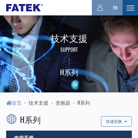
台
EN
展
开
湾
选
技术支援
单
FATEK
SUPPORT
永
H系列
宏
PLC-
首页
技术支援
变频器
H系列
H系列
厦
快速切换
使用手册