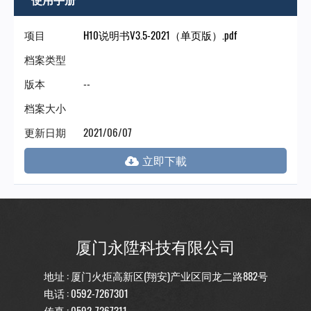
门
项目
H10说明书V3.5-2021（单页版）.pdf
永
档案类型
版本
--
陞
档案大小
科
更新日期
2021/06/07
技
厦门永陞科技有限公司
地址 : 厦门火炬高新区(翔安)产业区同龙二路882号
电话 :
0592-7267301
传真 : 0592-7267311