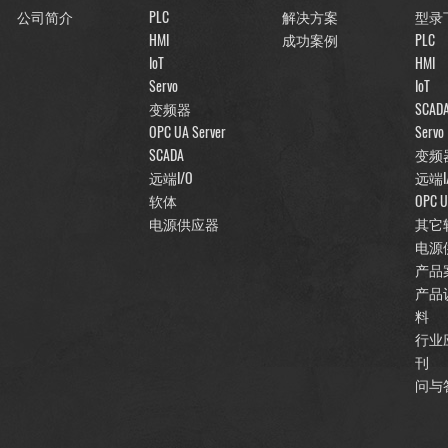
公司简介
PLC
解决方案
型录
HMI
成功案例
PLC
IoT
HMI
Servo
IoT
变频器
SCAD
OPC UA Server
Servo
SCADA
变频
远端I/O
远端I
软体
OPC U
电源供应器
其它
电源
产品
产品
料
行业
刊
问与