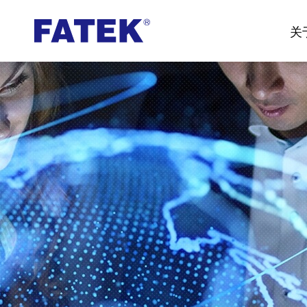
台
关
湾
FATEK
永
宏
PLC-
厦