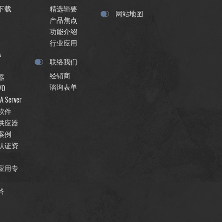
下载
精选辑要
网站地图
产品焦点
功能介绍
行业应用
A
联络我们
经销商
器
谘询表单
/O
A Server
软件
供应器
案例
认证资
应用专
答