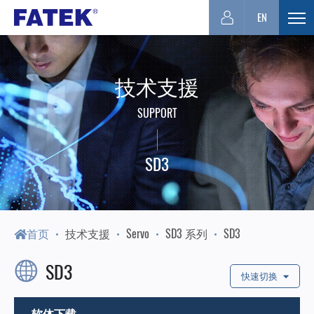
台
EN
展
开
湾
选
技术支援
单
FATEK
SUPPORT
永
SD3
宏
PLC-
首页
技术支援
Servo
SD3 系列
SD3
SD3
厦
快速切换
软体下载