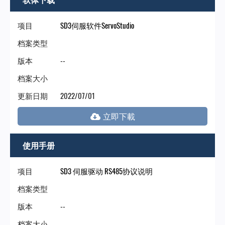
门
项目
SD3伺服软件ServoStudio
永
档案类型
版本
--
陞
档案大小
科
更新日期
2022/07/01
技
使用手册
项目
SD3 伺服驱动 RS485协议说明
档案类型
版本
--
档案大小