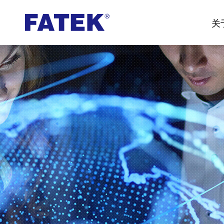
台
关
湾
FATEK
永
宏
PLC-
厦