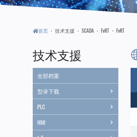
门
永
首页
技术支援
SCADA
FvRT
FvRT
陞
技术支援
科
全部档案
技
型录下载
PLC
HMI