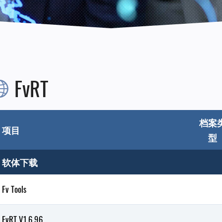
FvRT
档案
项目
型
软体下载
Fv Tools
FvRT V1.6.96