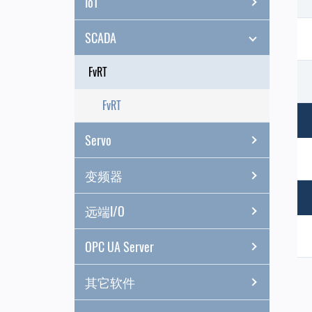
IoT
SCADA
FvRT
FvRT
Servo
变频器
远端I/O
OPC UA Server
其它软件