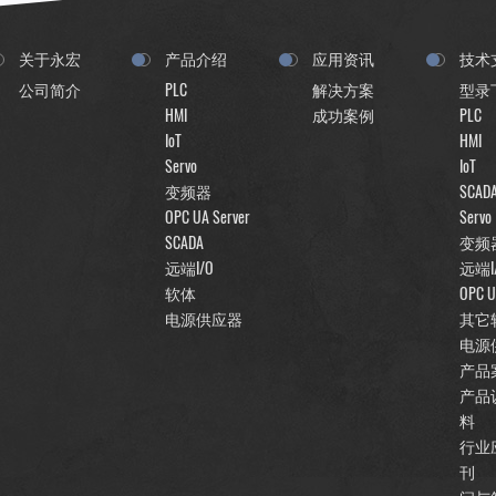
关于永宏
产品介绍
应用资讯
技术
公司简介
PLC
解决方案
型录
HMI
成功案例
PLC
IoT
HMI
Servo
IoT
变频器
SCAD
OPC UA Server
Servo
SCADA
变频
远端I/O
远端I
软体
OPC U
电源供应器
其它
电源
产品
产品
料
行业
刊