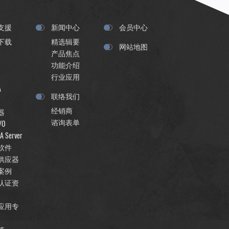
支援
新闻中心
会员中心
下载
精选辑要
网站地图
产品焦点
功能介绍
行业应用
A
联络我们
经销商
器
谘询表单
/O
A Server
软件
供应器
案例
认证资
应用专