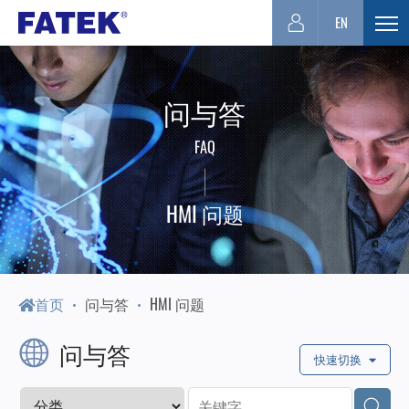
台
EN
展
开
湾
选
问与答
单
FATEK
FAQ
永
HMI 问题
宏
PLC-
首页
问与答
HMI 问题
问与答
厦
快速切换