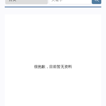
门
永
陞
科
技
很抱歉，目前暂无资料