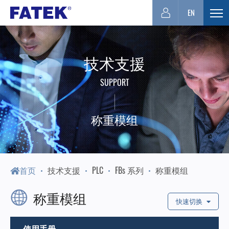
台
EN
展
开
湾
选
技术支援
单
FATEK
SUPPORT
永
称重模组
宏
PLC-
首页
技术支援
PLC
FBs 系列
称重模组
称重模组
厦
快速切换
使用手册