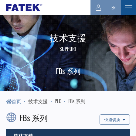
台
EN
展
开
湾
选
技术支援
单
FATEK
SUPPORT
永
FBs 系列
宏
PLC-
首页
技术支援
PLC
FBs 系列
FBs 系列
厦
快速切换
软体下载