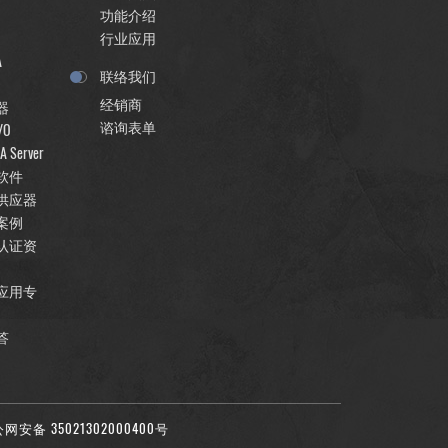
功能介绍
行业应用
A
联络我们
经销商
器
谘询表单
/O
A Server
软件
供应器
案例
认证资
应用专
答
网安备 35021302000400号