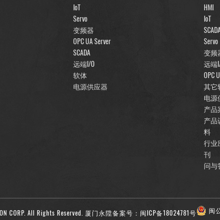
IoT
HMI
Servo
IoT
变频器
SCAD
OPC UA Server
Servo
SCADA
变频
远端I/O
远端I
软体
OPC U
电源供应器
其它
电源
产品
产品
料
行业
刊
问与
闽公
N CORP. All Rights Reserved.
厦门永陞备案号：闽ICP备18024781号