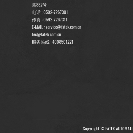
路882号
电话 :
0592-7267301
传真 : 0592-7267311
E-MAIL :
service@fatek.com.cn
tec@fatek.com.cn
服务热线 :
4008501221
Copyright © FATEK AUTOMATIO