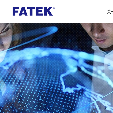
台
关
湾
FATEK
永
宏
PLC-
厦