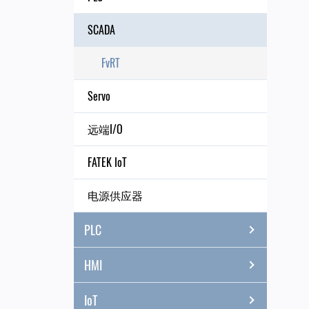
SCADA
FvRT
Servo
远端I/O
FATEK IoT
电源供应器
PLC
HMI
IoT