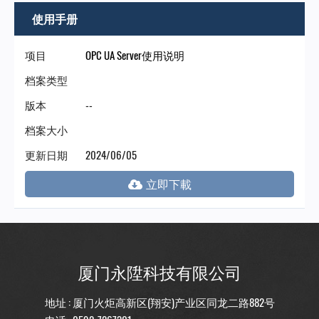
门
使用手册
永
项目
OPC UA Server使用说明
档案类型
陞
版本
--
科
档案大小
更新日期
2024/06/05
技
厦门永陞科技有限公司
地址 : 厦门火炬高新区(翔安)产业区同龙二路882号