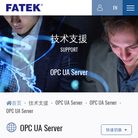
台
EN
展
开
湾
选
技术支援
单
FATEK
SUPPORT
永
OPC UA Server
宏
PLC-
首页
技术支援
OPC UA Server
OPC UA Server
OPC UA Server
厦
OPC UA Server
快速切换