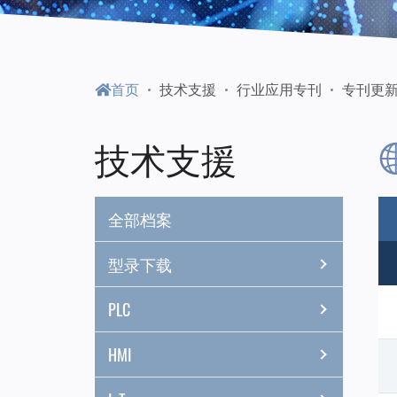
门
永
首页
技术支援
行业应用专刊
专刊更
陞
技术支援
科
全部档案
技
型录下载
PLC
HMI