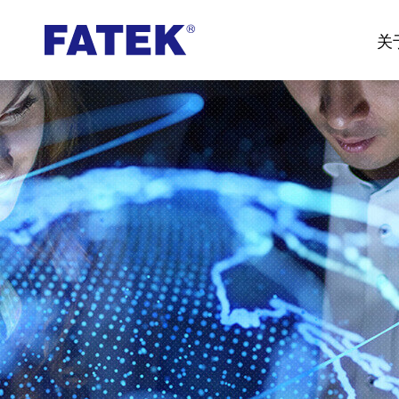
台
关
湾
FATEK
永
宏
PLC-
厦