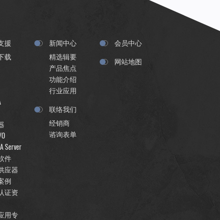
支援
新闻中心
会员中心
下载
精选辑要
网站地图
产品焦点
功能介绍
行业应用
A
联络我们
经销商
器
谘询表单
/O
A Server
软件
供应器
案例
认证资
应用专