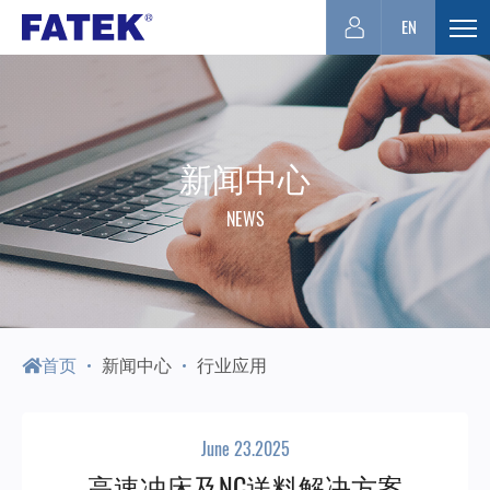
台
EN
展
开
湾
选
单
FATEK
新闻中心
NEWS
永
宏
PLC-
首页
新闻中心
行业应用
厦
June 23.2025
高速冲床及NC送料解决方案