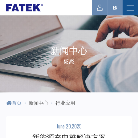
台
EN
展
开
湾
选
单
FATEK
新闻中心
NEWS
永
宏
PLC-
首页
新闻中心
行业应用
厦
June 20.2025
新能源充电桩解决方案